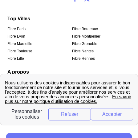
Top Villes
Fibre Paris
Fibre Bordeaux
Fibre Lyon
Fibre Montpellier
Fibre Marseille
Fibre Grenoble
Fibre Toulouse
Fibre Nantes
Fibre Lille
Fibre Rennes
A propos
Qui sommes-nous ?
Mentions légales
Informations de contact
Traitement des avis
Méthodologie de classement
Copyright © fibre-optique-eligibilite.fr 2026 – Tous
droits réservés