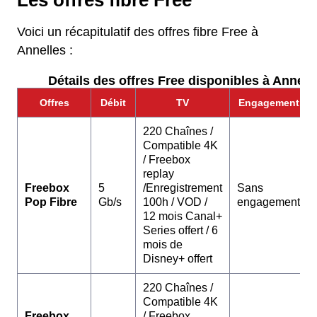
Les offres fibre Free
Voici un récapitulatif des offres fibre Free à
Annelles :
Détails des offres Free disponibles à Annelle
Offres
Débit
TV
Engagement
220 Chaînes /
Compatible 4K
/ Freebox
replay
Freebox
5
/Enregistrement
Sans
Pop Fibre
Gb/s
100h / VOD /
engagement
12 mois Canal+
Series offert / 6
mois de
Disney+ offert
220 Chaînes /
Compatible 4K
Freebox
/ Freebox