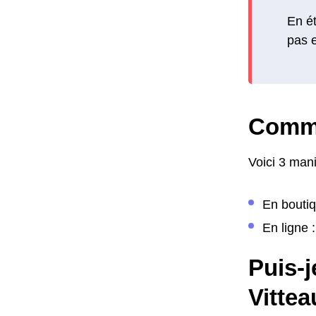
En ét
pas e
Comme
Voici 3 mani
En boutiq
En ligne :
Puis-j
Vittea