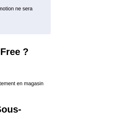
omotion ne sera
 Free ?
ectement en magasin
Sous-