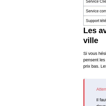
Service Cli
Service co
Support tél
Les av
ville
Si vous hési
pensent les 
prix bas. Le
Il fa