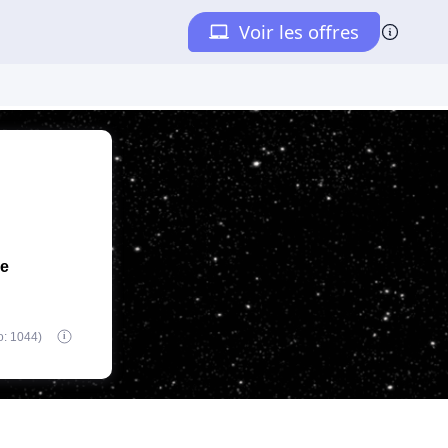
de
o: 1044)