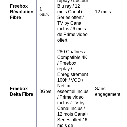
replay / Lecteur
Freebox
Blu ray / 12
1
Révolution
mois Canal+
12 mois
Gb/s
Fibre
Series offert /
TV by Canal
inclus / 6 mois
de Prime video
offert
280 Chaînes /
Compatible 4K
/ Freebox
replay /
Enregistrement
100h / VOD /
Netflix
Freebox
Sans
8Gb/s
essentiel inclus
Delta Fibre
engagement
/ Prime video
inclus / TV by
Canal inclus /
12 mois Canal+
Series offert / 6
mois de