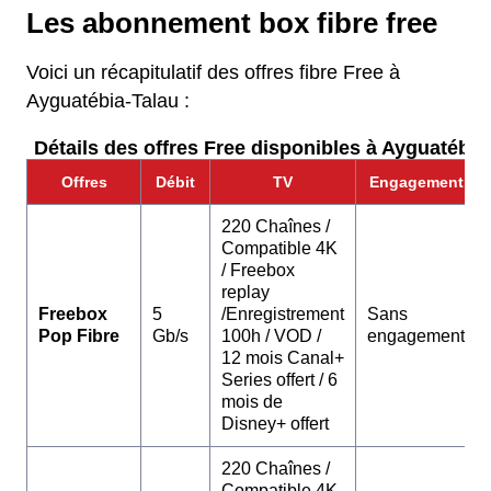
Les abonnement box fibre free
Voici un récapitulatif des offres fibre Free à
Ayguatébia-Talau :
Détails des offres Free disponibles à Ayguatébia-
Offres
Débit
TV
Engagement
220 Chaînes /
Compatible 4K
/ Freebox
replay
Freebox
5
/Enregistrement
Sans
Pop Fibre
Gb/s
100h / VOD /
engagement
12 mois Canal+
Series offert / 6
mois de
Disney+ offert
220 Chaînes /
Compatible 4K