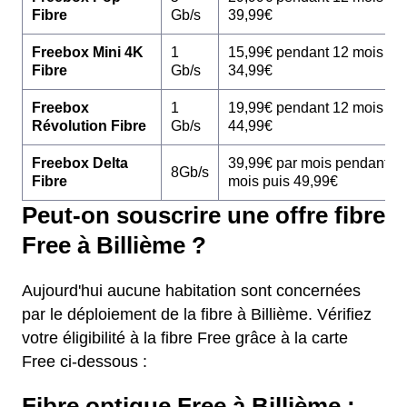
Fibre
Gb/s
39,99€
Freebox Mini 4K
1
15,99€ pendant 12 mois pu
Fibre
Gb/s
34,99€
Freebox
1
19,99€ pendant 12 mois pu
Révolution Fibre
Gb/s
44,99€
Freebox Delta
39,99€ par mois pendant 1
8Gb/s
Fibre
mois puis 49,99€
Peut-on souscrire une offre fibre
Free à Billième ?
Aujourd'hui aucune habitation sont concernées
par le déploiement de la fibre à Billième. Vérifiez
votre éligibilité à la fibre Free grâce à la carte
Free ci-dessous :
Fibre optique Free à Billième :