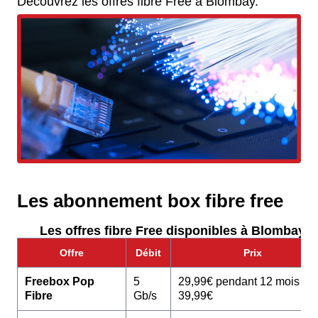
Découvrez les offres fibre Free à Blombay.
Les abonnement box fibre free
Les offres fibre Free disponibles à Blombay :
Offre
Débit
Prix
Freebox Pop
5
29,99€ pendant 12 mois pu
Fibre
Gb/s
39,99€