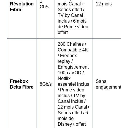
1
Révolution
mois Canal+
12 mois
Gb/s
Fibre
Series offert /
TV by Canal
inclus / 6 mois
de Prime video
offert
280 Chaînes /
Compatible 4K
/ Freebox
replay /
Enregistrement
100h / VOD /
Netflix
Freebox
Sans
8Gb/s
essentiel inclus
Delta Fibre
engagement
/ Prime video
inclus / TV by
Canal inclus /
12 mois Canal+
Series offert / 6
mois de
Disney+ offert