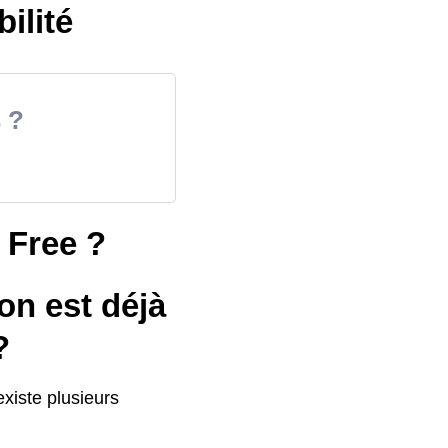
bilité
 ?
e Free ?
on est déjà
?
existe plusieurs