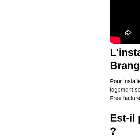
L'inst
Brangu
Pour install
logement soi
Free factur
Est-il
?