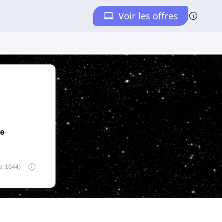
de
o: 1044)