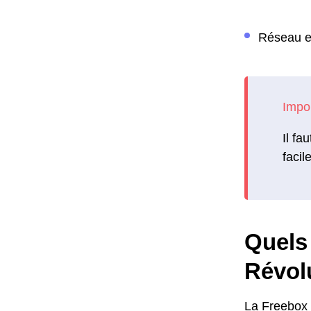
Réseau et
Il fa
facil
Quels 
Révol
La Freebox 