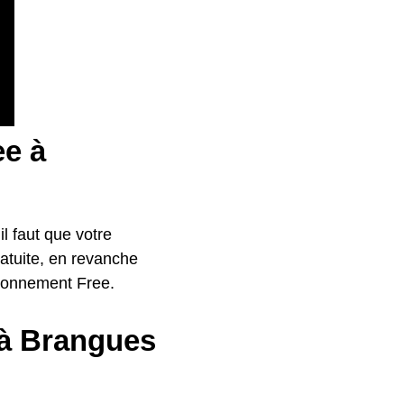
ee à
l faut que votre
gratuite, en revanche
abonnement Free.
e à Brangues