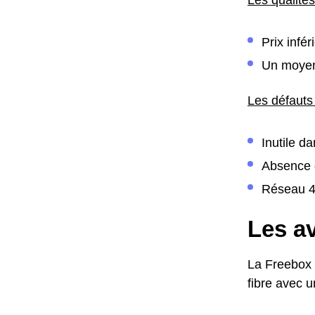
Prix infé
Un moyen
Les défauts
Inutile d
Absence d
Réseau 4G
Les av
La Freebox m
fibre avec u