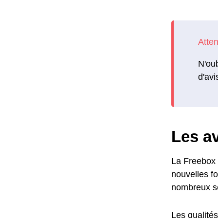
N'oub
d'avi
Les av
La Freebox 
nouvelles fo
nombreux ser
Les qualités