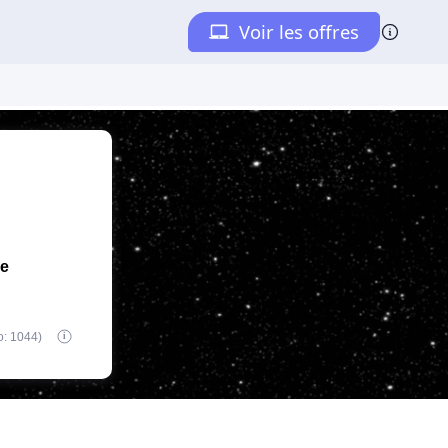
de
o: 1044)