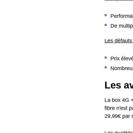
Performan
De multip
Les défauts
Prix élev
Nombreu
Les av
La box 4G +
fibre n'est 
29,99€ par 
Les qualité