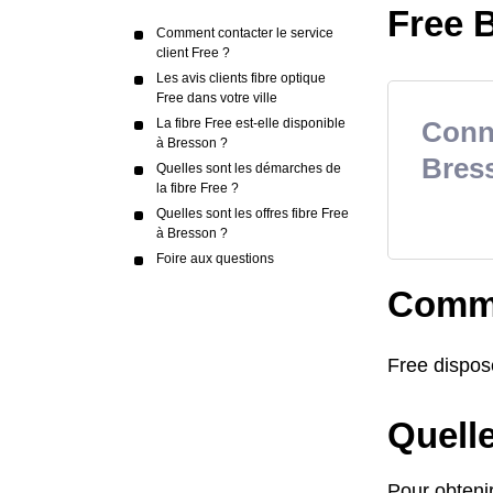
Free B
Comment contacter le service
client Free ?
Les avis clients fibre optique
Free dans votre ville
La fibre Free est-elle disponible
Conna
à Bresson ?
Bres
Quelles sont les démarches de
la fibre Free ?
Quelles sont les offres fibre Free
à Bresson ?
Foire aux questions
Commen
Free dispos
Quell
Pour obtenir