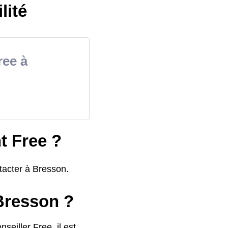
lité
ree à
t Free ?
tacter à Bresson.
 Bresson ?
seiller Free, il est