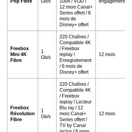
Pop Fibre
Gb/s
100h / VOD /
engagement
12 mois Canal+
Series offert / 6
mois de
Disney+ offert
220 Chaînes /
Compatible 4K
Freebox
/ Freebox
1
Mini 4K
replay /
12 mois
Gb/s
Fibre
Enregistrement
/ 6 mois de
Disney+ offert
220 Chaînes /
Compatible 4K
/ Freebox
replay / Lecteur
Freebox
Blu ray / 12
1
Révolution
mois Canal+
12 mois
Gb/s
Fibre
Series offert /
TV by Canal
inclus / 6 mois