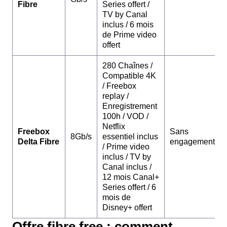
Fibre
Series offert /
TV by Canal
inclus / 6 mois
de Prime video
offert
280 Chaînes /
Compatible 4K
/ Freebox
replay /
Enregistrement
100h / VOD /
Netflix
Freebox
Sans
8Gb/s
essentiel inclus
Delta Fibre
engagement
/ Prime video
inclus / TV by
Canal inclus /
12 mois Canal+
Series offert / 6
mois de
Disney+ offert
Offre fibre free : comment