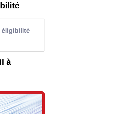
bilité
éligibilité
l à