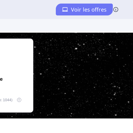
de
o: 1044)