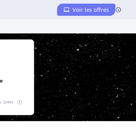
de
o: 1044)