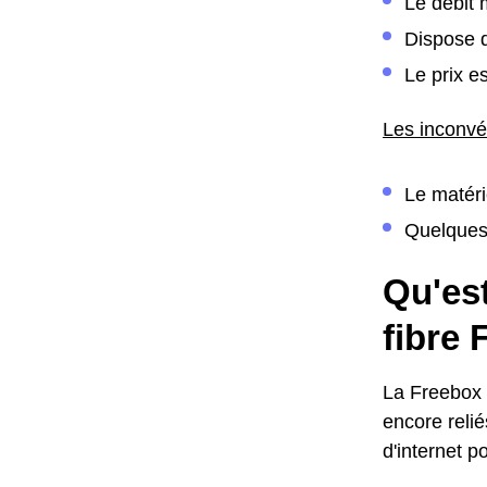
Le débit 
Dispose 
Le prix e
Les inconvé
Le matéri
Quelques
Qu'est
fibre
La Freebox 
encore reli
d'internet p