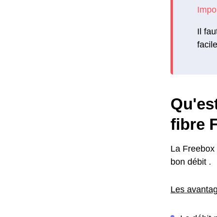
Il fa
facil
Qu'est
fibre 
La Freebox m
bon débit .
Les avantag