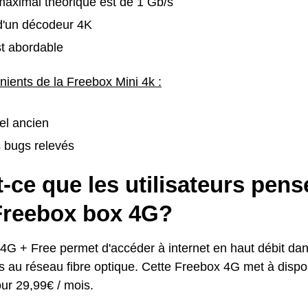
maximal théorique est de 1 Gb/s
d'un décodeur 4K
st abordable
nients de la Freebox Mini 4k :
el ancien
 bugs relevés
-ce que les utilisateurs pens
 Freebox box 4G?
4G + Free permet d'accéder à internet en haut débit dans
és au réseau fibre optique. Cette Freebox 4G met à disp
our 29,99€ / mois.