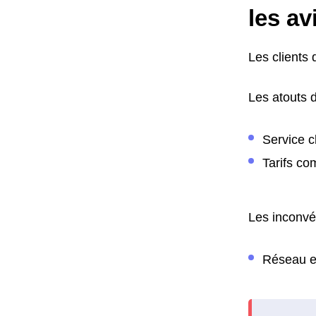
les av
Les clients 
Les atouts d
Service cl
Tarifs com
Les inconvén
Réseau et