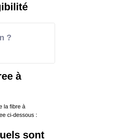
ibilité
n ?
ree à
 la fibre à
ree ci-dessous :
uels sont