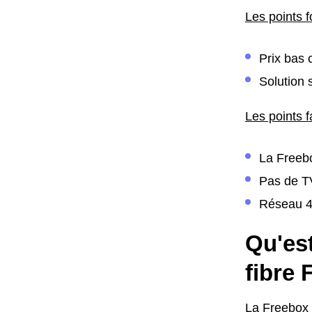
Les points f
Prix bas 
Solution 
Les points f
La Freebo
Pas de TV
Réseau 4G
Qu'est
fibre
La Freebox 