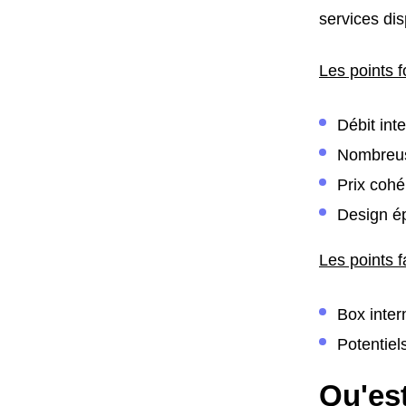
services dis
Les points f
Débit int
Nombreus
Prix cohé
Design ép
Les points f
Box inter
Potentiel
Qu'est