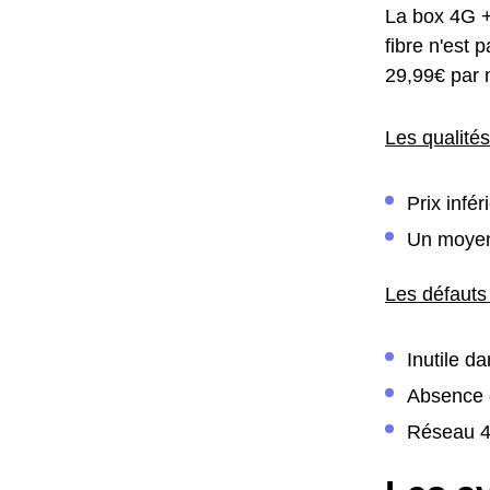
La box 4G +
fibre n'est 
29,99€ par 
Les qualité
Prix infé
Un moyen
Les défauts
Inutile d
Absence d
Réseau 4G