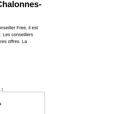
 Chalonnes-
seiller Free, il est
. Les conseillers
res offres. La
 :
s