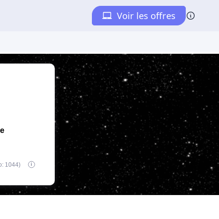
de
o: 1044)