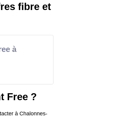
es fibre et
ree à
t Free ?
ntacter à Chalonnes-