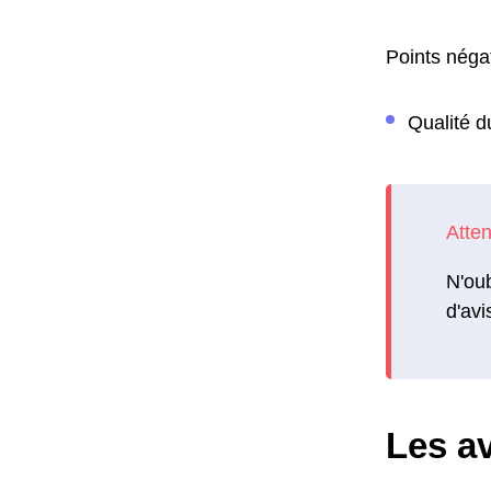
Points négat
Qualité d
N'oub
d'avi
Les av