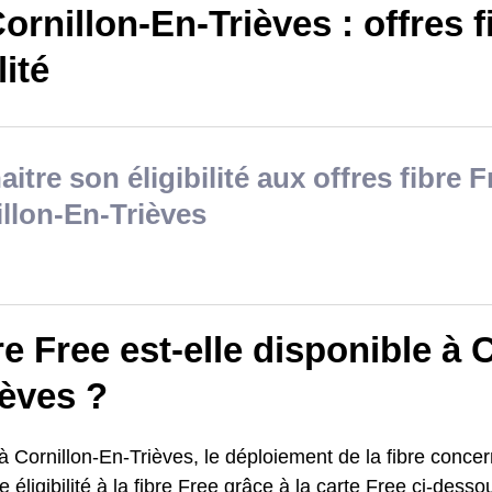
ornillon-En-Trièves : offres f
lité
itre son éligibilité aux offres fibre F
llon-En-Trièves
re Free est-elle disponible à 
ièves ?
à Cornillon-En-Trièves, le déploiement de la fibre conce
e éligibilité à la fibre Free grâce à la carte Free ci-desso