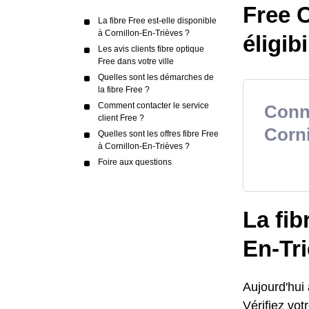
Free C
La fibre Free est-elle disponible
à Cornillon-En-Trièves ?
éligibi
Les avis clients fibre optique
Free dans votre ville
Quelles sont les démarches de
la fibre Free ?
Comment contacter le service
Conna
client Free ?
Corni
Quelles sont les offres fibre Free
à Cornillon-En-Trièves ?
Foire aux questions
La fib
En-Tr
Aujourd'hui 
Vérifiez votr