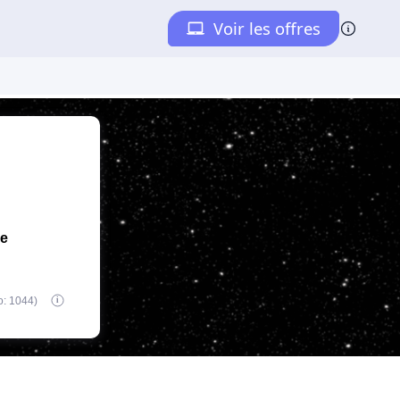
de
o: 1044)