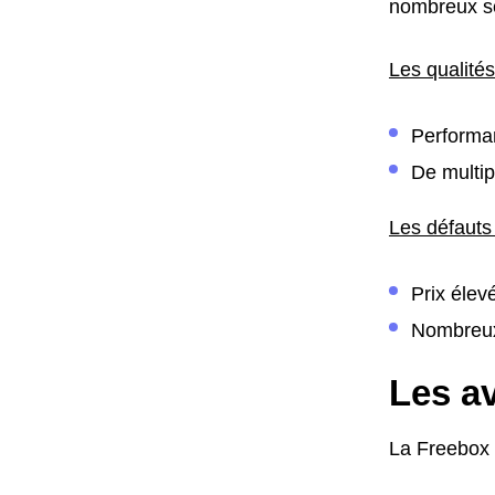
nombreux ser
Les qualités
Performan
De multip
Les défauts
Prix élev
Nombreu
Les av
La Freebox 