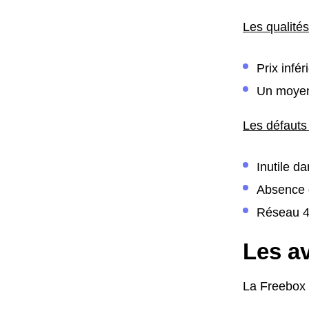
Les qualité
Prix infé
Un moyen
Les défauts
Inutile d
Absence d
Réseau 4G
Les av
La Freebox 