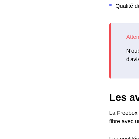
Qualité d
N'oub
d'avi
Les av
La Freebox m
fibre avec u
Les qualités