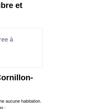
ibre et
ree à
Cornillon-
rne aucune habitation.
us :