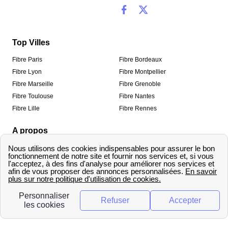
Top Villes
Fibre Paris
Fibre Bordeaux
Fibre Lyon
Fibre Montpellier
Fibre Marseille
Fibre Grenoble
Fibre Toulouse
Fibre Nantes
Fibre Lille
Fibre Rennes
A propos
Qui sommes-nous ?
Mentions légales
Informations de contact
Traitement des avis
Méthodologie de classement
Copyright © fibre-optique-eligibilite.fr 2026 – Tous
droits réservés