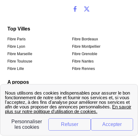
Top Villes
Fibre Paris
Fibre Bordeaux
Fibre Lyon
Fibre Montpellier
Fibre Marseille
Fibre Grenoble
Fibre Toulouse
Fibre Nantes
Fibre Lille
Fibre Rennes
A propos
Qui sommes-nous ?
Mentions légales
Informations de contact
Traitement des avis
Méthodologie de classement
Copyright © fibre-optique-eligibilite.fr 2026 – Tous
droits réservés