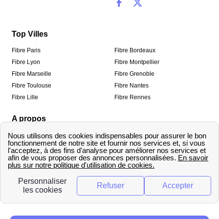
Top Villes
Fibre Paris
Fibre Bordeaux
Fibre Lyon
Fibre Montpellier
Fibre Marseille
Fibre Grenoble
Fibre Toulouse
Fibre Nantes
Fibre Lille
Fibre Rennes
A propos
Qui sommes-nous ?
Mentions légales
Informations de contact
Traitement des avis
Méthodologie de classement
Copyright © fibre-optique-eligibilite.fr 2026 – Tous
droits réservés