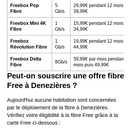
Freebox Pop
5
29,99€ pendant 12 mois pu
Fibre
Gb/s
39,99€
Freebox Mini 4K
1
15,99€ pendant 12 mois pu
Fibre
Gb/s
34,99€
Freebox
1
19,99€ pendant 12 mois pu
Révolution Fibre
Gb/s
44,99€
Freebox Delta
39,99€ par mois pendant 1
8Gb/s
Fibre
mois puis 49,99€
Peut-on souscrire une offre fibre
Free à Denezières ?
Aujourd'hui aucune habitation sont concernées
par le déploiement de la fibre à Denezières.
Vérifiez votre éligibilité à la fibre Free grâce à la
carte Free ci-dessous :