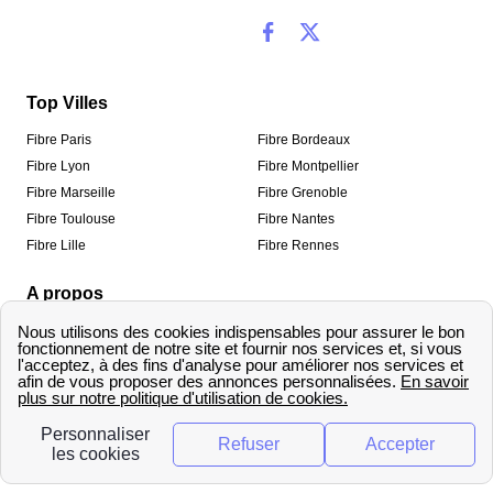
Top Villes
Fibre Paris
Fibre Bordeaux
Fibre Lyon
Fibre Montpellier
Fibre Marseille
Fibre Grenoble
Fibre Toulouse
Fibre Nantes
Fibre Lille
Fibre Rennes
A propos
Qui sommes-nous ?
Mentions légales
Informations de contact
Traitement des avis
Méthodologie de classement
Copyright © fibre-optique-eligibilite.fr 2026 – Tous
droits réservés