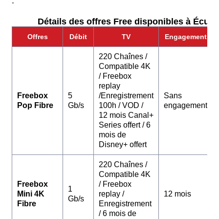
:
Détails des offres Free disponibles à Écurie
Offres
Débit
TV
Engagement
220 Chaînes /
Compatible 4K
/ Freebox
replay
Freebox
5
/Enregistrement
Sans
Pop Fibre
Gb/s
100h / VOD /
engagement
12 mois Canal+
Series offert / 6
mois de
Disney+ offert
220 Chaînes /
Compatible 4K
Freebox
/ Freebox
1
Mini 4K
replay /
12 mois
Gb/s
Fibre
Enregistrement
/ 6 mois de