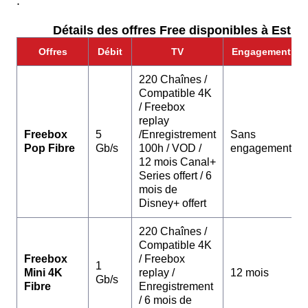
:
Détails des offres Free disponibles à Estrée
Offres
Débit
TV
Engagement
220 Chaînes /
Compatible 4K
/ Freebox
replay
Freebox
5
/Enregistrement
Sans
Pop Fibre
Gb/s
100h / VOD /
engagement
12 mois Canal+
Series offert / 6
mois de
Disney+ offert
220 Chaînes /
Compatible 4K
Freebox
/ Freebox
1
Mini 4K
replay /
12 mois
Gb/s
Fibre
Enregistrement
/ 6 mois de