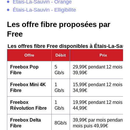
Étais-La-Sauvin - Orange
Étais-La-Sauvin - Elligibilite
Les offre fibre proposées par
Free
Les offres fibre Free disponibles à Étais-La-Sauvi
Offre
Débit
Prix
Freebox Pop
5
29,99€ pendant 12 mois pu
Fibre
Gb/s
39,99€
Freebox Mini 4K
1
15,99€ pendant 12 mois pu
Fibre
Gb/s
34,99€
Freebox
1
19,99€ pendant 12 mois pu
Révolution Fibre
Gb/s
44,99€
Freebox Delta
39,99€ par mois pendant 1
8Gb/s
Fibre
mois puis 49,99€