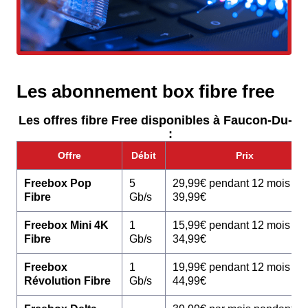
Les abonnement box fibre free
Les offres fibre Free disponibles à Faucon-Du-Ca
:
Offre
Débit
Prix
Freebox Pop
5
29,99€ pendant 12 mois pu
Fibre
Gb/s
39,99€
Freebox Mini 4K
1
15,99€ pendant 12 mois pu
Fibre
Gb/s
34,99€
Freebox
1
19,99€ pendant 12 mois pu
Révolution Fibre
Gb/s
44,99€