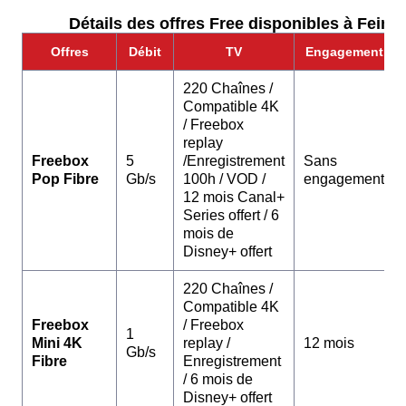
Détails des offres Free disponibles à Feings
Offres
Débit
TV
Engagement
220 Chaînes /
Compatible 4K
/ Freebox
replay
Freebox
5
/Enregistrement
Sans
Pop Fibre
Gb/s
100h / VOD /
engagement
12 mois Canal+
Series offert / 6
mois de
Disney+ offert
220 Chaînes /
Compatible 4K
Freebox
/ Freebox
1
Mini 4K
replay /
12 mois
Gb/s
Fibre
Enregistrement
/ 6 mois de
Disney+ offert