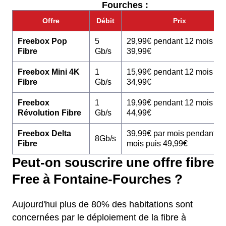
Fourches :
Offre
Débit
Prix
Freebox Pop
5
29,99€ pendant 12 mois pu
Fibre
Gb/s
39,99€
Freebox Mini 4K
1
15,99€ pendant 12 mois pu
Fibre
Gb/s
34,99€
Freebox
1
19,99€ pendant 12 mois pu
Révolution Fibre
Gb/s
44,99€
Freebox Delta
39,99€ par mois pendant 1
8Gb/s
Fibre
mois puis 49,99€
Peut-on souscrire une offre fibre
Free à Fontaine-Fourches ?
Aujourd'hui plus de 80% des habitations sont
concernées par le déploiement de la fibre à