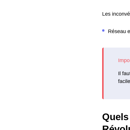
Les inconvén
Réseau et
Il fa
facil
Quels 
Révol