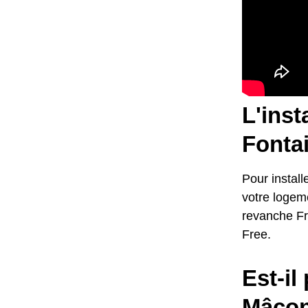
L'inst
Fontai
Pour install
votre logeme
revanche Fr
Free.
Est-il
Mâcon