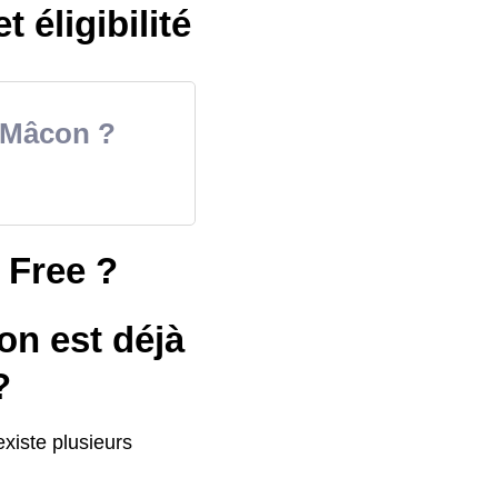
 éligibilité
e-Mâcon ?
e Free ?
on est déjà
?
existe plusieurs