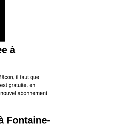
ee à
âcon, il faut que
est gratuite, en
ut nouvel abonnement
 à Fontaine-