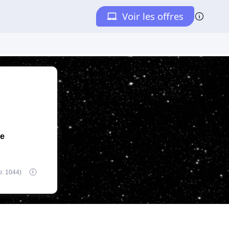
de
o: 1044)