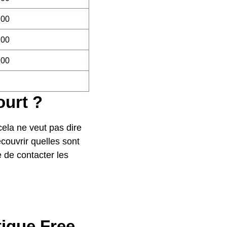
:00
:00
:00
ourt ?
 cela ne veut pas dire
écouvrir quelles sont
e de contacter les
tique Free