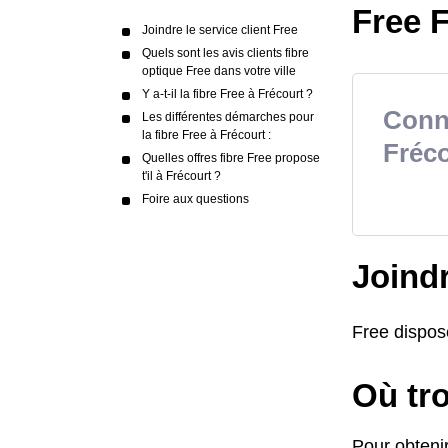
Free F
Joindre le service client Free
Quels sont les avis clients fibre
optique Free dans votre ville
Y a-t-il la fibre Free à Frécourt ?
Conna
Les différentes démarches pour
la fibre Free à Frécourt :
Fréc
Quelles offres fibre Free propose
t'il à Frécourt ?
Foire aux questions
Joindr
Free dispose
Où tro
Pour obtenir