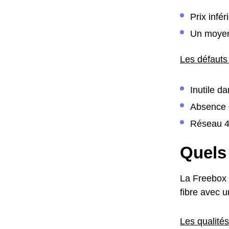
Prix infé
Un moyen
Les défauts
Inutile d
Absence d
Réseau 4G
Quels 
La Freebox m
fibre avec u
Les qualités