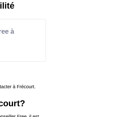
lité
ree à
acter à Frécourt.
court?
seiller Free, il est