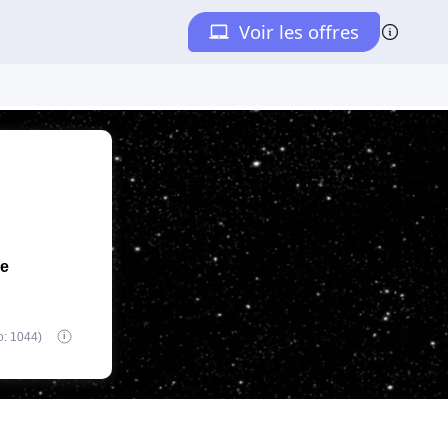
de
o: 1044)