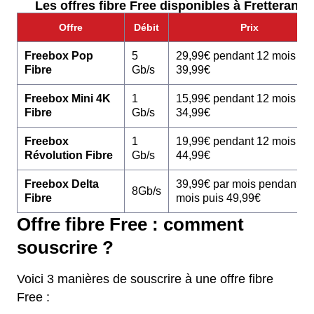
Les offres fibre Free disponibles à Fretterans :
Offre
Débit
Prix
Freebox Pop
5
29,99€ pendant 12 mois pu
Fibre
Gb/s
39,99€
Freebox Mini 4K
1
15,99€ pendant 12 mois pu
Fibre
Gb/s
34,99€
Freebox
1
19,99€ pendant 12 mois pu
Révolution Fibre
Gb/s
44,99€
Freebox Delta
39,99€ par mois pendant 1
8Gb/s
Fibre
mois puis 49,99€
Offre fibre Free : comment
souscrire ?
Voici 3 manières de souscrire à une offre fibre
Free :