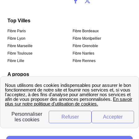
Top Villes
Fibre Paris
Fibre Bordeaux
Fibre Lyon
Fibre Montpellier
Fibre Marseille
Fibre Grenoble
Fibre Toulouse
Fibre Nantes
Fibre Lille
Fibre Rennes
A propos
Qui sommes-nous ?
Mentions légales
Informations de contact
Traitement des avis
Méthodologie de classement
Copyright © fibre-optique-eligibilite.fr 2026 – Tous
droits réservés