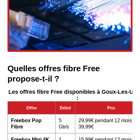
Quelles offres fibre Free
propose-t-il ?
Les offres fibre Free disponibles à Goux-Les-Usi
:
Offre
Débit
Prix
Freebox Pop
5
29,99€ pendant 12 mois pu
Fibre
Gb/s
39,99€
Freebox Mini 4K
1
15,99€ pendant 12 mois pu