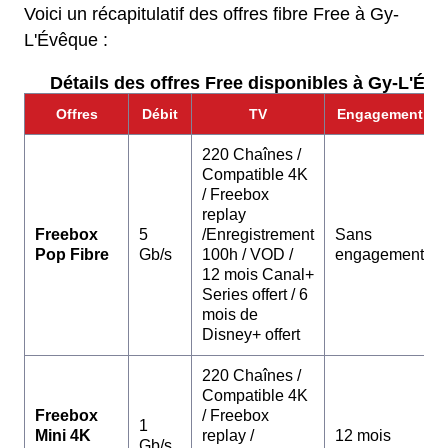
Voici un récapitulatif des offres fibre Free à Gy-
L'Évêque :
Détails des offres Free disponibles à Gy-L'Évê
Offres
Débit
TV
Engagement
220 Chaînes /
Compatible 4K
/ Freebox
replay
Freebox
5
/Enregistrement
Sans
Pop Fibre
Gb/s
100h / VOD /
engagement
12 mois Canal+
Series offert / 6
mois de
Disney+ offert
220 Chaînes /
Compatible 4K
Freebox
/ Freebox
1
Mini 4K
replay /
12 mois
Gb/s