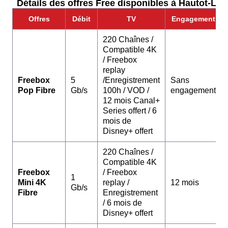
Détails des offres Free disponibles à Hautot-Le-V
Offres
Débit
TV
Engagement
220 Chaînes /
Compatible 4K
/ Freebox
replay
Freebox
5
/Enregistrement
Sans
Pop Fibre
Gb/s
100h / VOD /
engagement
12 mois Canal+
Series offert / 6
mois de
Disney+ offert
220 Chaînes /
Compatible 4K
Freebox
/ Freebox
1
Mini 4K
replay /
12 mois
Gb/s
Fibre
Enregistrement
/ 6 mois de
Disney+ offert