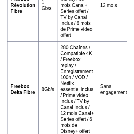
1
Révolution
mois Canal+
12 mois
Gb/s
Fibre
Series offert /
TV by Canal
inclus / 6 mois
de Prime video
offert
280 Chaînes /
Compatible 4K
/ Freebox
replay /
Enregistrement
100h / VOD /
Netflix
Freebox
Sans
8Gb/s
essentiel inclus
Delta Fibre
engagement
/ Prime video
inclus / TV by
Canal inclus /
12 mois Canal+
Series offert / 6
mois de
Disney+ offert