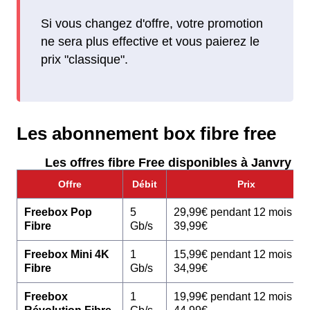
Si vous changez d'offre, votre promotion
ne sera plus effective et vous paierez le
prix "classique".
Les abonnement box fibre free
Les offres fibre Free disponibles à Janvry :
Offre
Débit
Prix
Freebox Pop
5
29,99€ pendant 12 mois pu
Fibre
Gb/s
39,99€
Freebox Mini 4K
1
15,99€ pendant 12 mois pu
Fibre
Gb/s
34,99€
Freebox
1
19,99€ pendant 12 mois pu