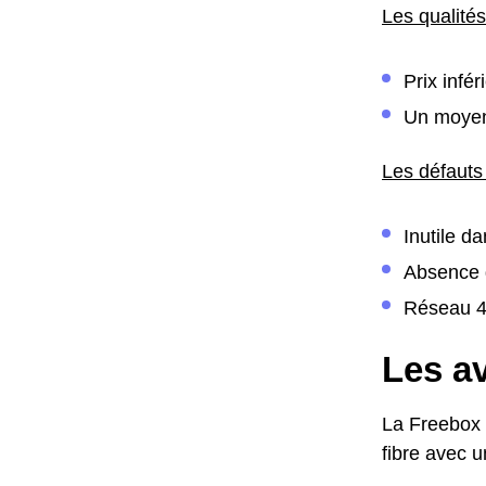
Les qualité
Prix infé
Un moyen
Les défauts
Inutile d
Absence d
Réseau 4G
Les av
La Freebox m
fibre avec u