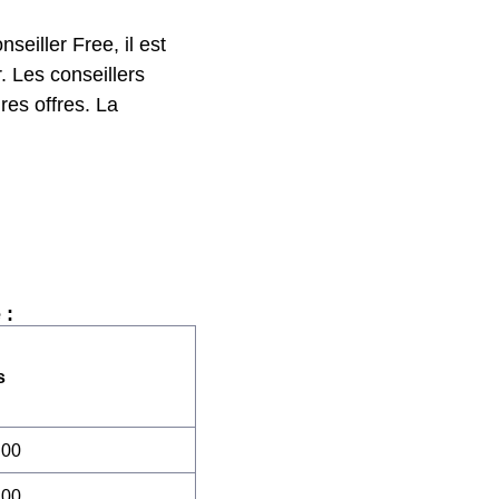
seiller Free, il est
. Les conseillers
res offres. La
 :
s
:00
:00