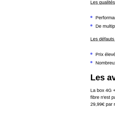
Les qualités
Performan
De multip
Les défauts
Prix élev
Nombreu
Les av
La box 4G +
fibre n'est 
29,99€ par 