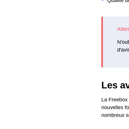
Qualité d
N'oub
d'avi
Les av
La Freebox 
nouvelles fo
nombreux ser