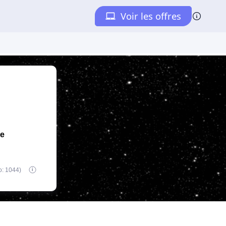
de
o: 1044)