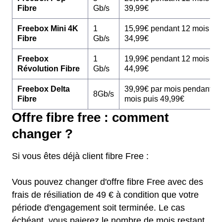
Fibre
Gb/s
39,99€
Freebox Mini 4K
1
15,99€ pendant 12 mois pu
Fibre
Gb/s
34,99€
Freebox
1
19,99€ pendant 12 mois pu
Révolution Fibre
Gb/s
44,99€
Freebox Delta
39,99€ par mois pendant 1
8Gb/s
Fibre
mois puis 49,99€
Offre fibre free : comment
changer ?
Si vous êtes déjà client fibre Free :
Vous pouvez changer d'offre fibre Free avec des
frais de résiliation de 49 € à condition que votre
période d'engagement soit terminée. Le cas
échéant, vous paierez le nombre de mois restant