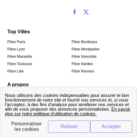
Top Villes
Fibre Paris
Fibre Bordeaux
Fibre Lyon
Fibre Montpellier
Fibre Marseille
Fibre Grenoble
Fibre Toulouse
Fibre Nantes
Fibre Lille
Fibre Rennes
A propos
Qui sommes-nous ?
Mentions légales
Informations de contact
Traitement des avis
Méthodologie de classement
Copyright © fibre-optique-eligibilite.fr 2026 – Tous
droits réservés