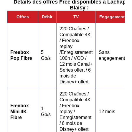
Détails des offres Free disponibles à Lachapel
Blaisy :
Offres
Débit
TV
Engagement
220 Chaînes /
Compatible 4K
/ Freebox
replay
Freebox
5
/Enregistrement
Sans
Pop Fibre
Gb/s
100h / VOD /
engagement
12 mois Canal+
Series offert / 6
mois de
Disney+ offert
220 Chaînes /
Compatible 4K
Freebox
/ Freebox
1
Mini 4K
replay /
12 mois
Gb/s
Fibre
Enregistrement
/ 6 mois de
Disney+ offert