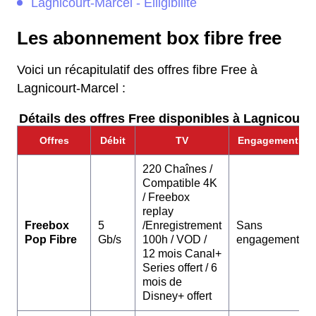
Lagnicourt-Marcel - Elligibilite
Les abonnement box fibre free
Voici un récapitulatif des offres fibre Free à
Lagnicourt-Marcel :
Détails des offres Free disponibles à Lagnicourt-
Offres
Débit
TV
Engagement
220 Chaînes /
Compatible 4K
/ Freebox
replay
Freebox
5
/Enregistrement
Sans
Pop Fibre
Gb/s
100h / VOD /
engagement
12 mois Canal+
Series offert / 6
mois de
Disney+ offert