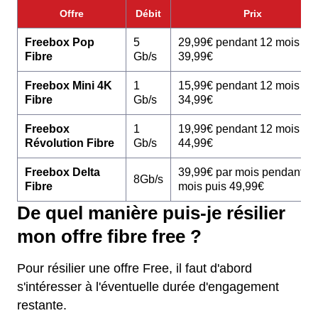
Offre
Débit
Prix
Freebox Pop
5
29,99€ pendant 12 mois pu
Fibre
Gb/s
39,99€
Freebox Mini 4K
1
15,99€ pendant 12 mois pu
Fibre
Gb/s
34,99€
Freebox
1
19,99€ pendant 12 mois pu
Révolution Fibre
Gb/s
44,99€
Freebox Delta
39,99€ par mois pendant 1
8Gb/s
Fibre
mois puis 49,99€
De quel manière puis-je résilier
mon offre fibre free ?
Pour résilier une offre Free, il faut d'abord
s'intéresser à l'éventuelle durée d'engagement
restante.