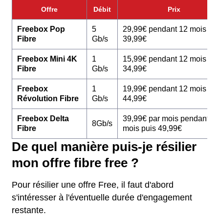
Offre
Débit
Prix
Freebox Pop
5
29,99€ pendant 12 mois pu
Fibre
Gb/s
39,99€
Freebox Mini 4K
1
15,99€ pendant 12 mois pu
Fibre
Gb/s
34,99€
Freebox
1
19,99€ pendant 12 mois pu
Révolution Fibre
Gb/s
44,99€
Freebox Delta
39,99€ par mois pendant 1
8Gb/s
Fibre
mois puis 49,99€
De quel manière puis-je résilier
mon offre fibre free ?
Pour résilier une offre Free, il faut d'abord
s'intéresser à l'éventuelle durée d'engagement
restante.