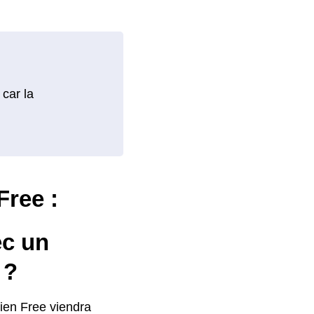
 car la
Free :
c un
 ?
cien Free viendra