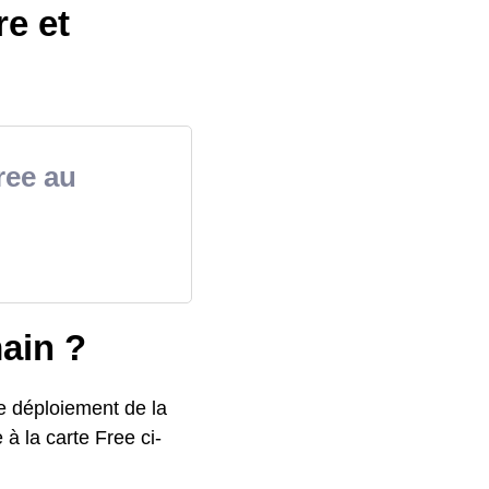
re et
Free au
main ?
e déploiement de la
 à la carte Free ci-