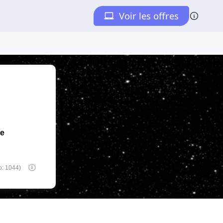
de
o: 1044)