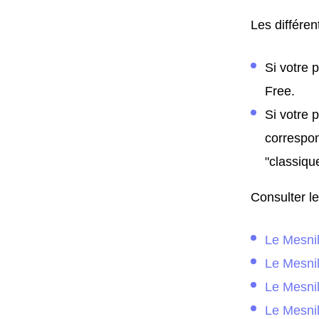
Les différent
Si votre 
Free.
Si votre 
correspon
"classiqu
Consulter le
Le Mesni
Le Mesni
Le Mesni
Le Mesnil-