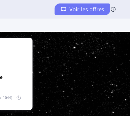
de
o: 1044)