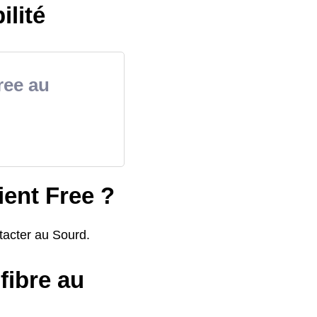
ilité
Free au
ient Free ?
tacter au Sourd.
fibre au