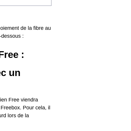
oiement de la fibre au
i-dessous :
Free :
c un
cien Free viendra
Freebox. Pour cela, il
rd lors de la