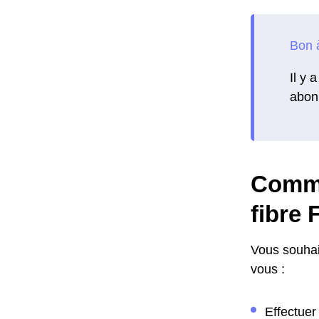
Il y 
abon
Comme
fibre 
Vous souhait
vous :
Effectue