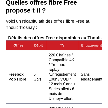
Quelles offres fibre Free
propose-t-il ?
Voici un récapitulatif des offres fibre Free au
Thoult-Trosnay :
Détails des offres Free disponibles au Thoult-Tr
Offres
Débit
TV
Engagement
220 Chaînes /
Compatible 4K
/ Freebox
replay
Freebox
5
/Enregistrement
Sans
Pop Fibre
Gb/s
100h / VOD /
engagement
12 mois Canal+
Series offert / 6
mois de
Disney+ offert