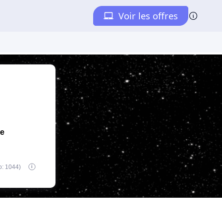
de
o: 1044)