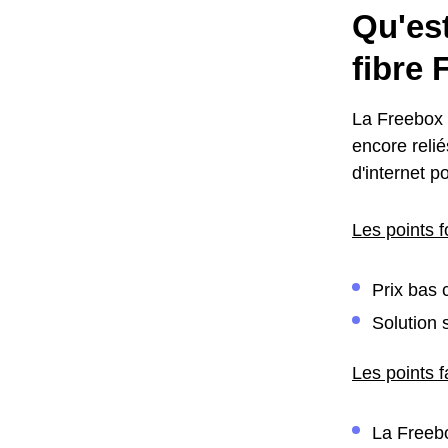
Qu'est
fibre
La Freebox 
encore reli
d'internet p
Les points f
Prix bas 
Solution 
Les points f
La Freebo