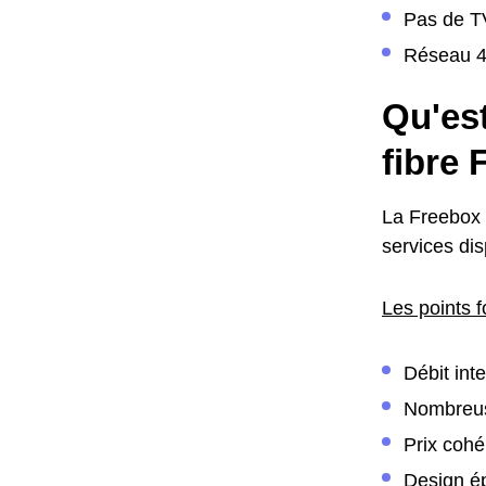
Pas de TV
Réseau 4G
Qu'est
fibre
La Freebox 
services dis
Les points f
Débit int
Nombreus
Prix cohé
Design ép