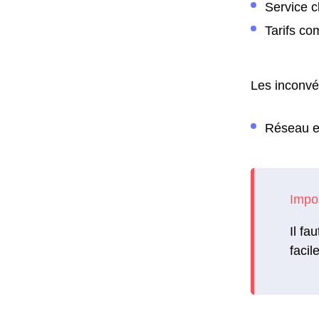
Service cl
Tarifs com
Les inconvén
Réseau et
Il fa
facil