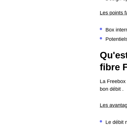
Les points f
Box inter
Potentiel
Qu'est
fibre 
La Freebox m
bon débit .
Les avantag
Le débit 