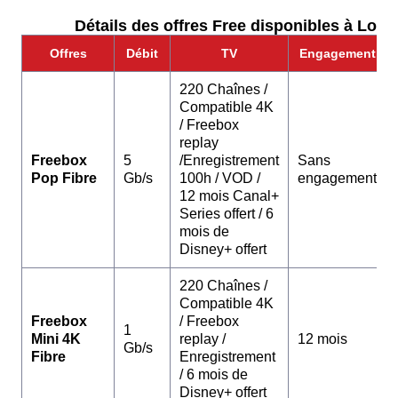
Détails des offres Free disponibles à Loze 
Offres
Débit
TV
Engagement
220 Chaînes /
Compatible 4K
/ Freebox
replay
Freebox
5
/Enregistrement
Sans
Pop Fibre
Gb/s
100h / VOD /
engagement
12 mois Canal+
Series offert / 6
mois de
Disney+ offert
220 Chaînes /
Compatible 4K
Freebox
/ Freebox
1
Mini 4K
replay /
12 mois
Gb/s
Fibre
Enregistrement
/ 6 mois de
Disney+ offert