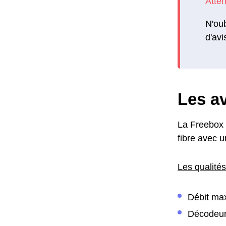
N'oub
d'avi
Les av
La Freebox m
fibre avec u
Les qualités
Débit max
Décodeu