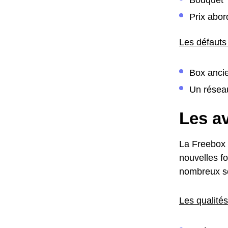
Prix abor
Les défauts
Box ancie
Un réseau
Les av
La Freebox 
nouvelles fo
nombreux ser
Les qualités