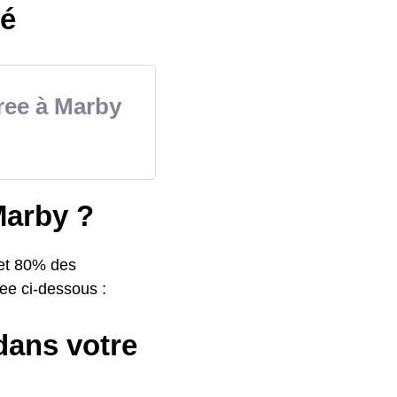
té
Free à Marby
 Marby ?
 et 80% des
Free ci-dessous :
 dans votre