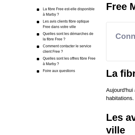
Free M
La fibre Free est-elle disponible
à Marby ?
Les avis clients fibre optique
Free dans votre ville
Quelles sont les démarches de
Conna
la fibre Free ?
Comment contacter le service
client Free ?
Quelles sont les offres fibre Free
à Marby ?
La fib
Foire aux questions
Aujourd'hui
habitations. 
Les av
ville