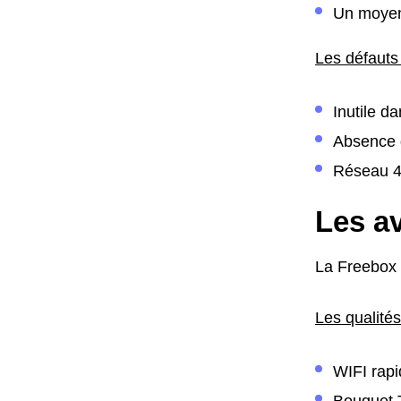
Un moyen
Les défauts
Inutile d
Absence d
Réseau 4G
Les av
La Freebox 
Les qualités
WIFI rap
Bouquet 