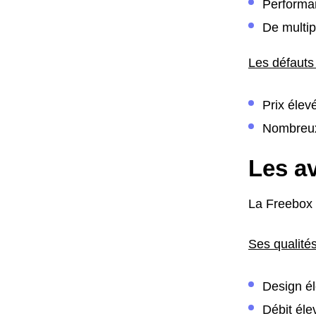
Performan
De multip
Les défauts
Prix élev
Nombreu
Les av
La Freebox 
Ses qualités
Design él
Débit éle