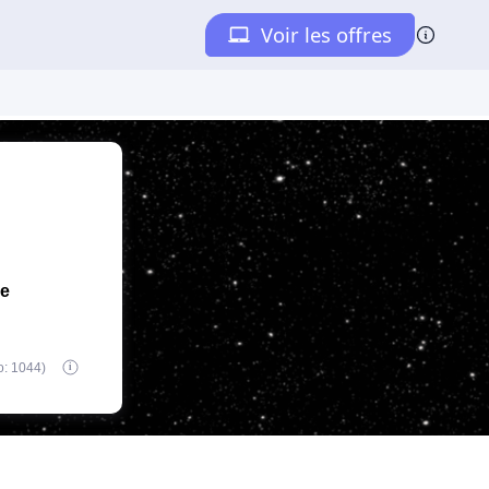
de
o: 1044)