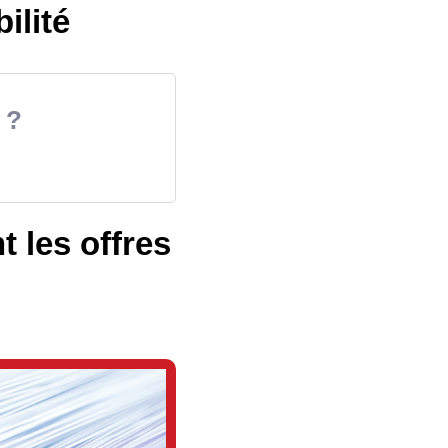
ilité
 ?
t les offres