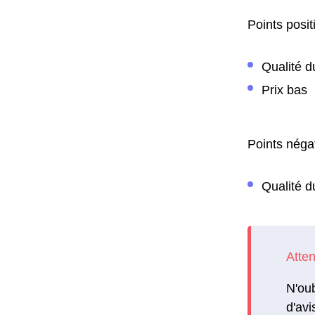
Points positi
Qualité d
Prix bas
Points négat
Qualité d
N'oub
d'avi