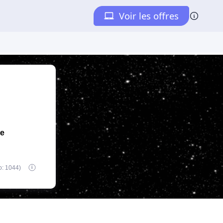
de
o: 1044)