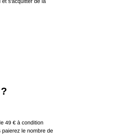
et s'acquitter de la
 ?
de 49 € à condition
s paierez le nombre de