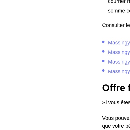
courrier 
somme co
Consulter l
Massingy
Massingy
Massingy
Massingy -
Offre 
Si vous êtes
Vous pouvez 
que votre p