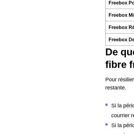
Freebox Po
Freebox Mi
Freebox Ré
Freebox De
De que
fibre 
Pour résilie
restante.
Si la pér
courrier 
Si la pér