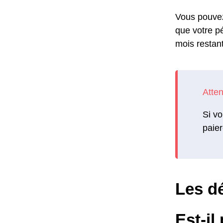
Vous pouvez 
que votre p
mois restant
Si vo
paier
Les dé
Est-il