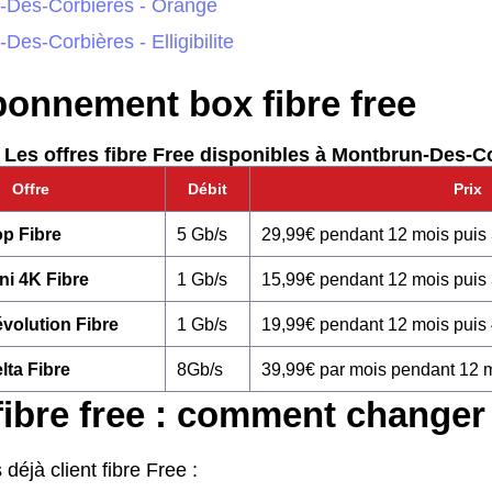
-Des-Corbières - Orange
Des-Corbières - Elligibilite
bonnement box fibre free
Les offres fibre Free disponibles à Montbrun-Des-Co
Offre
Débit
Prix
p Fibre
5 Gb/s
29,99€ pendant 12 mois puis
ni 4K Fibre
1 Gb/s
15,99€ pendant 12 mois puis
volution Fibre
1 Gb/s
19,99€ pendant 12 mois puis
lta Fibre
8Gb/s
39,99€ par mois pendant 12 
fibre free : comment changer
 déjà client fibre Free :