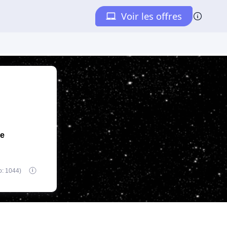
de
o: 1044)