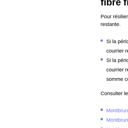
fibre 
Pour résilie
restante.
Si la pér
courrier 
Si la pér
courrier 
somme co
Consulter l
Montbrun
Montbrun