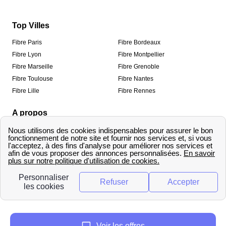
Top Villes
Fibre Paris
Fibre Bordeaux
Fibre Lyon
Fibre Montpellier
Fibre Marseille
Fibre Grenoble
Fibre Toulouse
Fibre Nantes
Fibre Lille
Fibre Rennes
A propos
Qui sommes-nous ?
Mentions légales
Informations de contact
Traitement des avis
Méthodologie de classement
Copyright © fibre-optique-eligibilite.fr 2026 – Tous
droits réservés
Voir les offres